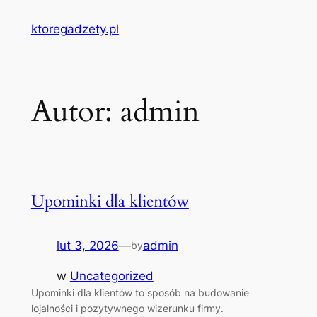
Przejdź
ktoregadzety.pl
do
treści
Autor:
admin
Upominki dla klientów
lut 3, 2026
—
admin
by
w
Uncategorized
Upominki dla klientów to sposób na budowanie
lojalności i pozytywnego wizerunku firmy.