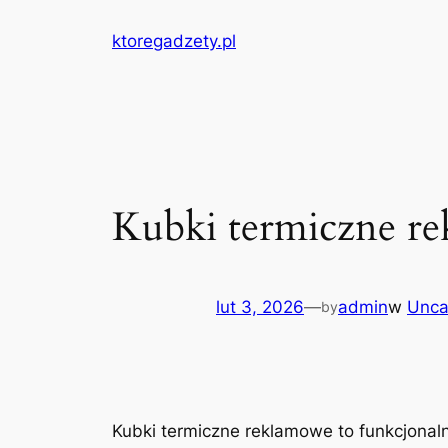
Przejdź
ktoregadzety.pl
do
treści
Kubki termiczne re
lut 3, 2026
—
admin
w
Unca
by
Kubki termiczne reklamowe to funkcjonaln